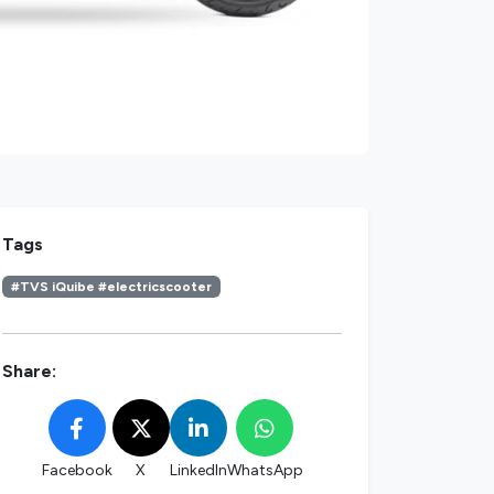
Tags
#TVS iQuibe #electricscooter
Share:
Facebook
X
LinkedIn
WhatsApp