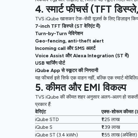
4. स्मार्ट फीचर्स (TFT डिस्प्
TVS iQube खासकर टेक-सेवी यूज़र्स के लिए डिज़ाइन किया
7-inch TFT डिस्प्ले (ST वेरिएंट में)
Turn-by-Turn नेविगेशन
Geo-fencing, anti-theft alert
Incoming call और SMS अलर्ट
Voice Assist और Alexa Integration (ST में)
USB चार्जिंग पोर्ट
iQube App से स्कूटर की निगरानी
यह फीचर्स इसे सिर्फ एक वाहन नहीं, बल्कि एक स्मार्ट मोबिलि
5. कीमत और EMI विकल्प
TVS iQube की कीमत शहर अनुसार अलग-अलग हो सकती है। 
प्रकार हैं:
वेरिएंट
एक्स-शोरूम कीमत 
iQube STD
₹1.25 लाख
iQube S
₹1.39 लाख
iQube ST (3.4 kWh)
₹1.55 लाख (अपेक्षित)