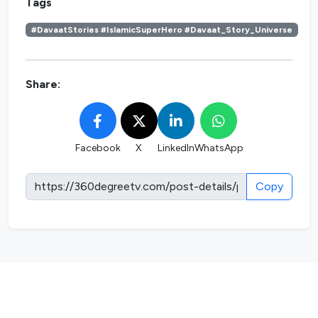
Tags
#DavaatStories #IslamicSuperHero #Davaat_Story_Universe
Share:
Facebook
X
LinkedIn
WhatsApp
Copy