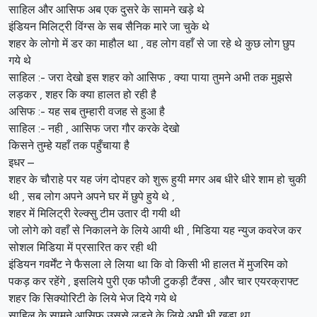
साहिल और आसिफ अब एक दुसरे के सामने खड़े थे
इंडियन मिलिट्री विंग्स के सब सैनिक मारे जा चुके थे
शहर के लोगो में डर का माहौल था , वह लोग वहाँ से जा रहे थे कुछ लोग छुप
गये थे
साहिल :- जरा देखो इस शहर को आसिफ , क्या पाया तुमने अभी तक मुझसे
लड़कर , शहर कि क्या हालत हो रही है
असिफ :- यह सब तुम्हारी वजह से हुआ है
साहिल :- नही , आसिफ जरा गौर करके देखो
किसने तुम्हे यहाँ तक पहुँचाया है
इधर –
शहर के चौराहे पर यह जंग दोपहर को शुरू हुयी मगर अब धीरे धीरे शाम हो चुकी
थी , सब लोग अपने अपने घर में छुपे हुये थे ,
शहर में मिलिट्री रेल्क्सु टीम उतार दी गयी थी
जो लोगे को वहाँ से निकालने के लिये आयी थी , मिडिया यह न्युज कवरेज कर
सोशल मिडिया में प्रसारित कर रही थी
इंडियन गवर्मेंट ने फैसला ले लिया था कि वो किसी भी हालत में मुजरिम को
पकड़ कर रहेंगे , इसलिये पुरी एक फौजी टुकड़ी टैंक्स , और चार एयरक्राफ्ट
शहर कि सिक्योरिटी के लिये भेज दिये गये थे
साहिल के सामने आसिफ उससे लड़ने के लिये अभी भी खड़ा था